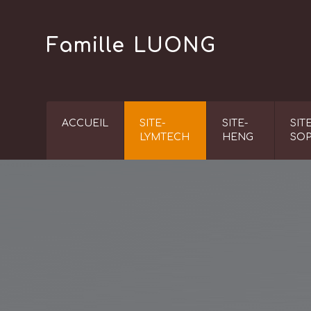
Skip
to
Famille LUONG
content
ACCUEIL
SITE-
SITE-
SITE
LYMTECH
HENG
SO